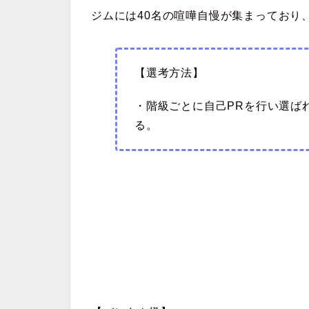
ジムには
40名の喧嘩自慢
が集まっており
【選考方法】
・階級ごとに自己PRを行い選ば
る。