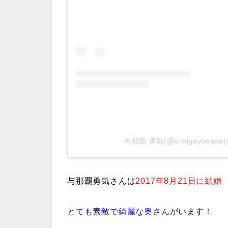
与那覇 勇気(@kimigayona
与那覇勇気さんは
2017年8月21日に結婚
とても素敵で綺麗な奥さん
がいます！