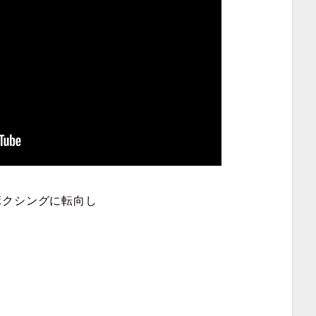
ボクシングに転向し
。