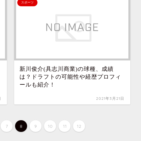
スポーツ
新川俊介(具志川商業)の球種、成績
は？ドラフトの可能性や経歴プロフィ
ールも紹介！
日
2021年3月21日
7
8
9
10
11
12