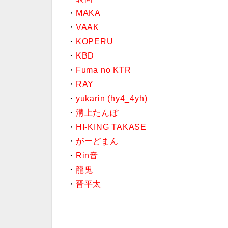
・
MAKA
・
VAAK
・
KOPERU
・
KBD
・
Fuma no KTR
・
RAY
・
yukarin (hy4_4yh)
・
溝上たんぼ
・
HI-KING TAKASE
・
がーどまん
・
Rin音
・
龍鬼
・
晋平太