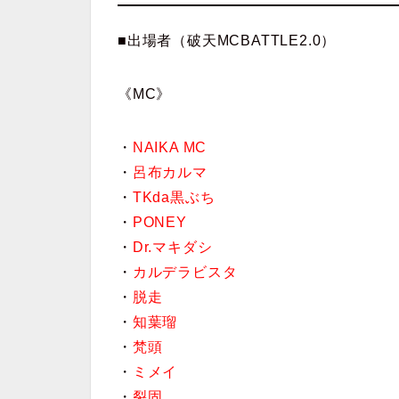
■出場者（破天MCBATTLE2.0）
《MC》
・
NAIKA MC
・
呂布カルマ
・
TKda黒ぶち
・
PONEY
・
Dr.マキダシ
・
カルデラビスタ
・
脱走
・
知葉瑠
・
梵頭
・
ミメイ
・
裂固