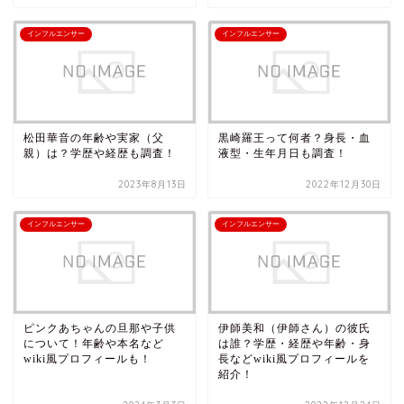
インフルエンサー
インフルエンサー
松田華音の年齢や実家（父
黒崎羅王って何者？身長・血
親）は？学歴や経歴も調査！
液型・生年月日も調査！
2023年8月13日
2022年12月30日
インフルエンサー
インフルエンサー
ピンクあちゃんの旦那や子供
伊師美和（伊師さん）の彼氏
について！年齢や本名など
は誰？学歴・経歴や年齢・身
wiki風プロフィールも！
長などwiki風プロフィールを
紹介！