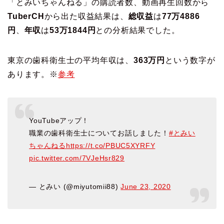
「とみいちゃんねる」の購読者数、動画再生回数から
TuberCH
から出た収益結果は、
総収益
は
77万4886
円
、
年収
は
53万1844円
との分析結果でした。
東京の歯科衛生士の平均年収は、
363万円
という数字が
あります。※
参考
YouTubeアップ！
職業の歯科衛生士についてお話しました！
#とみい
ちゃんねる
https://t.co/PBUC5XYRFY
pic.twitter.com/7VJeHsr829
— とみい (@miyutomii88)
June 23, 2020