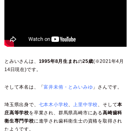
とみいさんは、
1995年8月生まれ
の
25歳
(※2021年4月
14日現在)です。
そして本名は、「
富井未侑・とみいみゆ
」さんです。
埼玉県出身で、
七本木小学校
、
上里中学校
、そして
本
庄高等学校
を卒業され、群馬県高崎市にある
高崎歯科
衛生専門学校
に進学され歯科衛生士の資格を取得され
たようです。