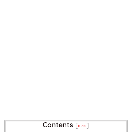
Contents
[
]
hide