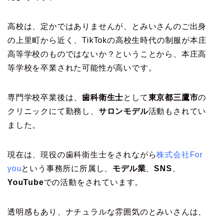
高校は、定かではありませんが、とみいさんのご出身
の上里町から近く、TikTokの高校生時代の制服が本庄
高等学校のものではないか？ということから、本庄高
等学校を卒業された可能性が高いです。
専門学校卒業後は、
歯科衛生士
として
東京都三鷹市
の
クリニックにて勤務し、
サロンモデル
活動もされてい
ました。
現在は、現役の歯科衛生士をされながら
株式会社For
you
という事務所に所属し、
モデル業
、
SNS
、
YouTube
での活動をされています。
透明感もあり、ナチュラルな雰囲気のとみいさんは、