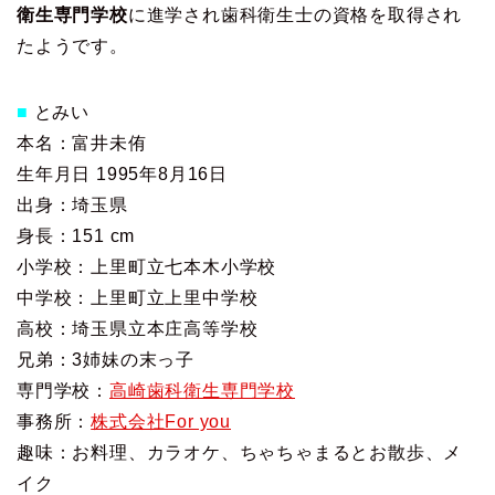
衛生専門学校
に進学され歯科衛生士の資格を取得され
たようです。
■
とみい
本名：富井未侑
生年月日 1995年8月16日
出身：埼玉県
身長：151 cm
小学校：上里町立七本木小学校
中学校：上里町立上里中学校
高校：埼玉県立本庄高等学校
兄弟：3姉妹の末っ子
専門学校：
高崎歯科衛生専門学校
事務所：
株式会社For you
趣味：お料理、カラオケ、ちゃちゃまるとお散歩、メ
イク