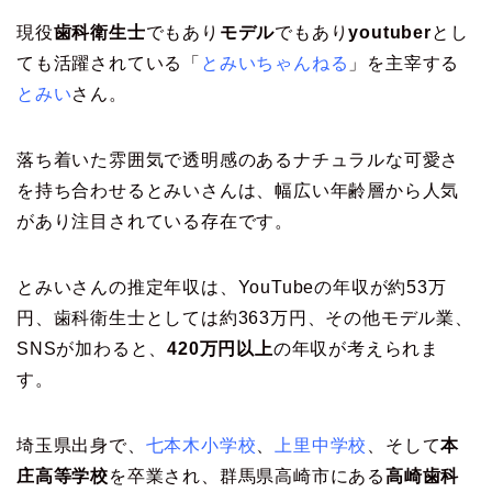
現役
歯科衛生士
でもあり
モデル
でもあり
youtuber
とし
ても活躍されている「
とみいちゃんねる
」を主宰する
とみい
さん。
落ち着いた雰囲気で透明感のあるナチュラルな可愛さ
を持ち合わせるとみいさんは、幅広い年齢層から人気
があり注目されている存在です。
とみいさんの推定年収は、YouTubeの年収が約53万
円、歯科衛生士としては約363万円、その他モデル業、
SNSが加わると、
420万円以上
の年収が考えられま
す。
埼玉県出身で、
七本木小学校
、
上里中学校
、そして
本
庄高等学校
を卒業され、群馬県高崎市にある
高崎歯科