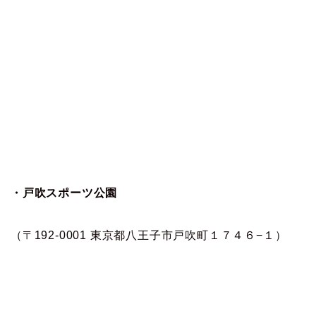
・戸吹スポーツ公園
（〒192-0001 東京都八王子市戸吹町１７４６−１）