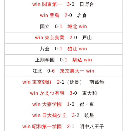
win 関東第一 3
-0 日野台
win 豊島 2
-0 岩倉
国立 0-
1 城北 win
win 東京実業 2
-0 戸山
片倉 0-
1 狛江 win
正則学園 0-
1 駒込 win
江北 0-
6 東京農大一 win
win 東京朝鮮 2
-1（延長） 南葛飾
win かえつ有明 3
-0 東大和
win 大森学園 1
-0 都・東
win 日大鶴ケ丘 3
-2 暁星
win 昭和第一学園 2
-1 明中八王子