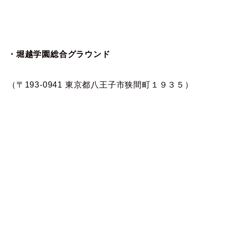
・堀越学園総合グラウンド
（〒193-0941 東京都八王子市狭間町１９３５）