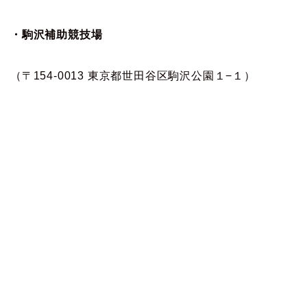
・駒沢補助競技場
（〒154-0013 東京都世田谷区駒沢公園１−１）