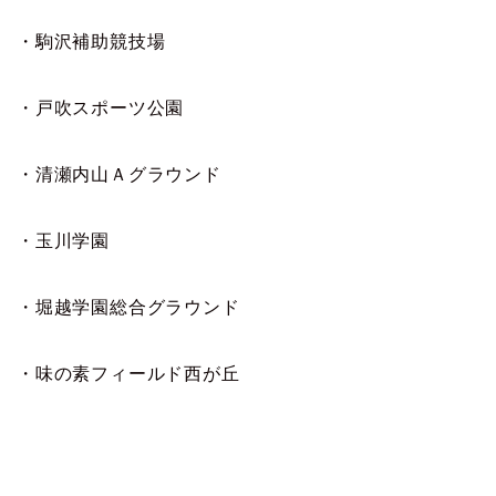
・駒沢補助競技場
・戸吹スポーツ公園
・清瀬内山Ａグラウンド
・玉川学園
・堀越学園総合グラウンド
・味の素フィールド西が丘