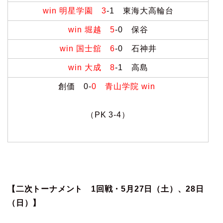
win 明星学園 3
-1 東海大高輪台
win 堀越 5
-0 保谷
win 国士舘 6
-0 石神井
win 大成 8
-1 高島
創価 0-
0 青山学院 win
（PK 3-4）
【二次トーナメント 1回戦・5月27日（土）、28日
（日）】