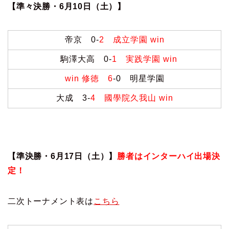
【準々決勝・6月10日（土）】
帝京 0-
2 成立学園 win
駒澤大高 0-
1 実践学園 win
win 修徳 6
-0 明星学園
大成 3-
4 國學院久我山 win
【準決勝・6月17日（土）】
勝者はインターハイ出場決
定！
二次トーナメント表は
こちら