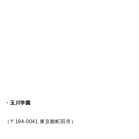
・玉川学園
（〒194-0041 東京都町田市）