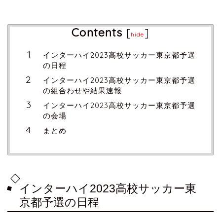
Contents
[
]
hide
インターハイ2023高校サッカー東京都予選
の日程
インターハイ2023高校サッカー東京都予選
の組合わせや結果速報
インターハイ2023高校サッカー東京都予選
の会場
まとめ
インターハイ2023高校サッカー東
京都予選の日程