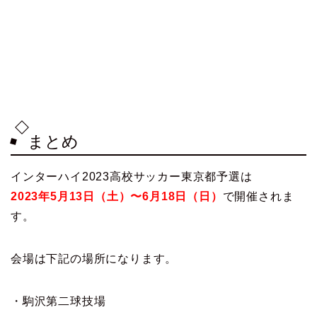
まとめ
インターハイ2023高校サッカー東京都予選は
2023年5月13日（土）〜6月18日（日）
で開催されま
す。
会場は下記の場所になります。
・駒沢第二球技場