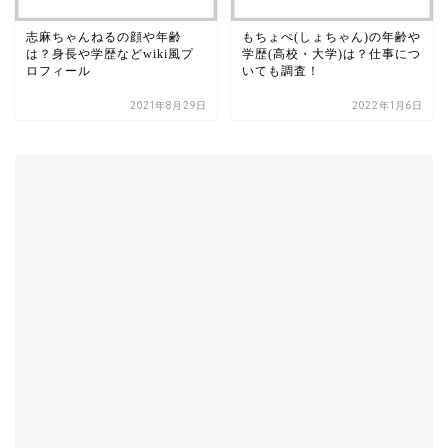
志麻ちゃんねるの顔や年齢
もちょぺ(しょちゃん)の年齢や
は？身長や学歴などwiki風プ
学歴(高校・大学)は？仕事につ
ロフィール
いても調査！
2021年8月29日
2022年1月6日