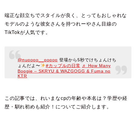
端正な顔立ちでスタイルが良く、とってもおしゃれな
モデルのような彼女さんを持つれーやさん目線の
TikTokが人気です。
@nuoooo__ooooo
登場から5秒でけちょんけち
ょんだよ〜
️
#カップルの日常
♬ How Many
Boogie – SKRYU & WAZGOGG & Fuma no
KTR
この記事では、れいまなcpの年齢や本名は？学歴や経
歴・馴れ初めも紹介！についてご紹介します。